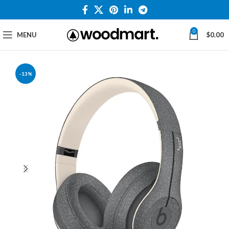
0
MENU
$
0.00
-13%