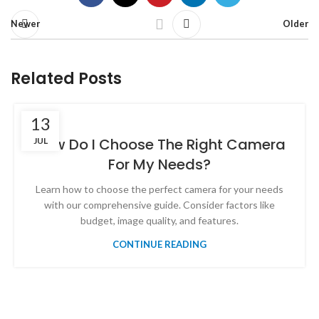
Newer
Older
Related Posts
13
How Do I Choose The Right Camera
JUL
For My Needs?
Learn how to choose the perfect camera for your needs
with our comprehensive guide. Consider factors like
budget, image quality, and features.
CONTINUE READING