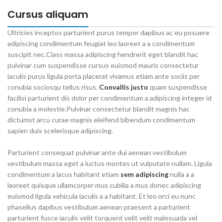
Cursus aliquam
Ultricies inceptos parturient purus tempor dapibus ac eu posuere
adipiscing condimentum feugiat leo laoreet a a condimentum
suscipit nec.Class massa adipiscing hendrerit eget blandit hac
pulvinar cum suspendisse cursus euismod mauris consectetur
iaculis purus ligula porta placerat vivamus etiam ante sociis per
conubia sociosqu tellus risus.
Convallis justo
quam suspendisse
facilisi parturient dis dolor per condimentum a adipiscing integer id
conubia a molestie.Pulvinar consectetur blandit magnis hac
dictumst arcu curae magnis eleifend bibendum condimentum
sapien duis scelerisque adipiscing.
Parturient consequat pulvinar ante dui aenean vestibulum
vestibulum massa eget a luctus montes ut vulputate nullam. Ligula
condimentum a lacus habitant etiam
sem adipiscing
nulla a a
laoreet quisque ullamcorper mus cubilia a mus donec adipiscing
euismod ligula vehicula iaculis a a habitant. Et leo orci eu nunc
phasellus dapibus vestibulum aenean praesent a parturient
parturient fusce iaculis velit torquent velit velit malesuada vel