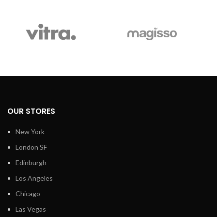
OUR STORES
New York
London SF
Edinburgh
Los Angeles
Chicago
Las Vegas