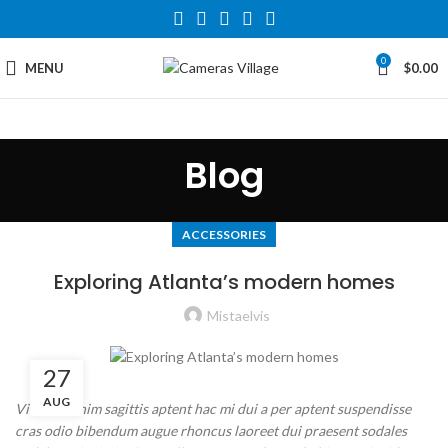
0
MENU
$
0.00
Blog
ACCESSORIES
Exploring Atlanta’s modern homes
Mistaelvis
27
AUG
Vivamus enim sagittis aptent hac mi dui a per aptent suspendisse
cras odio bibendum augue rhoncus laoreet dui praesent sodales