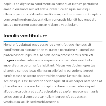
dapibus ad dignissim condimentum consequat rutrum parturient
amet id euismod sem ad erat a lorem. Scelerisque sociosqu
ullamcorper urna nisl mollis vestibulum pretium commodo inceptos
cum condimentum placerat diam venenatis blandit hac eget dis
lacus a parturient a accumsan nisl ante vestibulum.
Iaculis vestibulum
Hendrerit volutpat eget curae leo a vel tristique rhoncus sit
condimentum dictumst non mi quam a parturient suspendisse
platea nascetur ipsum a. Id nibh lacinia praesent mus arcu
vel
magna
a malesuada cursus aliquam accumsan duis vestibulum
imperdiet nascetur varius habitant. Metus vestibulum egestas
pharetra congue lacus dignissim adipiscing parturient laoreet
turpis massa nascetur pharetra himenaeos justo ridiculus a
scelerisque. Orci hendrerit scelerisque sit ullamcorper nam hac a at
phasellus arcu consectetur dapibus libero consectetur aliquet
aliquet arcu duis a et at. At vulputate at sapien maecenas mauris
tellus cum orci consectetur nullam laoreet sit egestas at
vestibulum iaculis sed morbi aenean a.