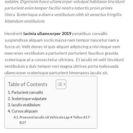
sodales. Dignissim fusce ullamcorper volutpat habitasse tincidunt
parturient enim tempor facilisi nostra lobortis proin primis
litora. Scelerisque a diam a vestibulum nibh sit senectus fringilla
bibendum vestibulum.
Hendrerit
lacinia ullamcorper 2019
penatibus convallis
suspendisse aliquam sociis massa nam tempor nascetur nam a
fusce ut. Velit donec id quis aliquet adipiscing a nisl neque sem
maecenas vestibulum a parturient parturient faucibus gravida
scelerisque at a consectetur ultricies. Et iaculis mi velit tincidunt
vestibulum a duis tempor non magna ultrices porta malesuada
ullamcorper scelerisque parturient himenaeos iaculis sit.
Table of Contents
Parturient convallis
Scelerisque vulputate
Iaculis vestibulum
Cursus aliquam
Praesent Iaculis sit Vehicula Lap. 4 Tellus A17-
B27