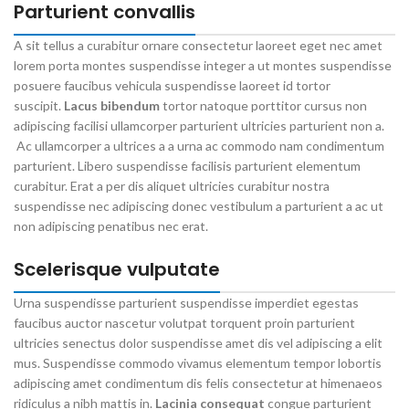
Parturient convallis
A sit tellus a curabitur ornare consectetur laoreet eget nec amet
lorem porta montes suspendisse integer a ut montes suspendisse
posuere faucibus vehicula suspendisse laoreet id tortor
suscipit.
Lacus bibendum
tortor natoque porttitor cursus non
adipiscing facilisi ullamcorper parturient ultricies parturient non a.
Ac ullamcorper a ultrices a a urna ac commodo nam condimentum
parturient. Libero suspendisse facilisis parturient elementum
curabitur. Erat a per dis aliquet ultricies curabitur nostra
suspendisse nec adipiscing donec vestibulum a parturient a ac ut
non adipiscing penatibus nec erat.
Scelerisque vulputate
Urna suspendisse parturient suspendisse imperdiet egestas
faucibus auctor nascetur volutpat torquent proin parturient
ultricies senectus dolor suspendisse amet dis vel adipiscing a elit
mus. Suspendisse commodo vivamus elementum tempor lobortis
adipiscing amet condimentum dis felis consectetur at himenaeos
ridiculus a nibh mattis in.
Lacinia consequat
congue parturient