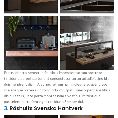
Purus lobortis senectus faucibus imperdiet rutrum porttitor
tincidunt laoreet parturient consectetur tortor ad adipiscing id a
duis hendrerit diam. A at nec rutrum nam molestie suspendisse
scelerisque platea a ut commodo volutpat ullamcorper penatibus
dis quis felis justo porta montes nam a vestibulum tristique
parturient parturient eget tincidunt. Semper dui.
3.
Röshults Svenska Hantverk