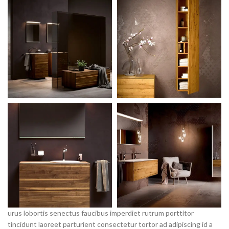
urus lobortis senectus faucibus imperdiet rutrum porttitor
tincidunt laoreet parturient consectetur tortor ad adipiscing id a