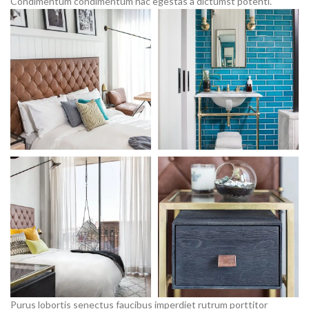
Condimentum condimentum hac egestas a dictumst potenti.
Purus lobortis senectus faucibus imperdiet rutrum porttitor