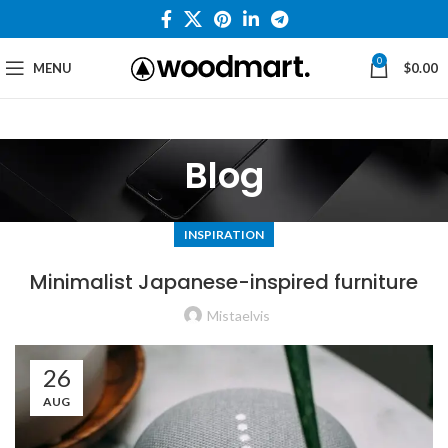
0
MENU
$
0.00
Blog
INSPIRATION
Minimalist Japanese-inspired furniture
Mistaelvis
26
AUG